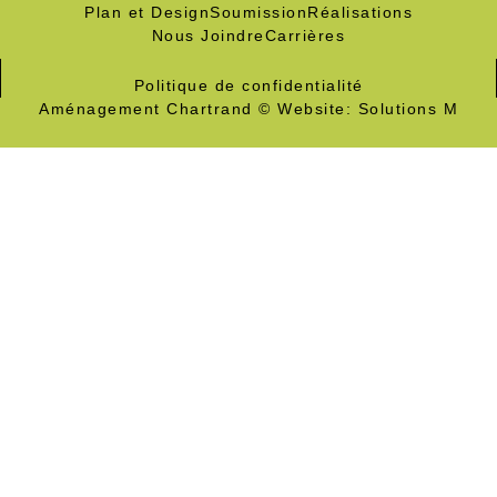
Plan et Design
Soumission
Réalisations
Nous Joindre
Carrières
Politique de confidentialité
Aménagement Chartrand © Website: Solutions M